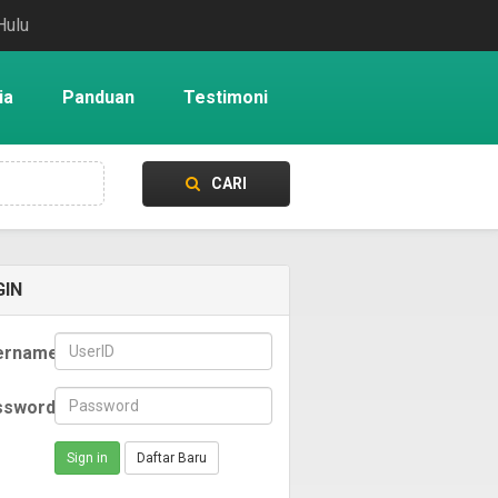
Hulu
ia
Panduan
Testimoni
CARI
GIN
ername
ssword
Sign in
Daftar Baru