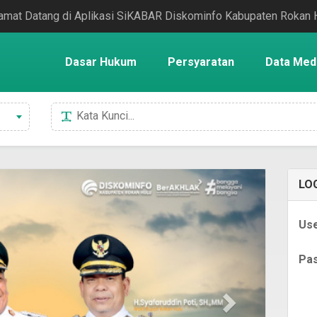
amat Datang di Aplikasi SiKABAR Diskominfo Kabupaten Rokan 
Dasar Hukum
Persyaratan
Data Med
LO
Us
Pa