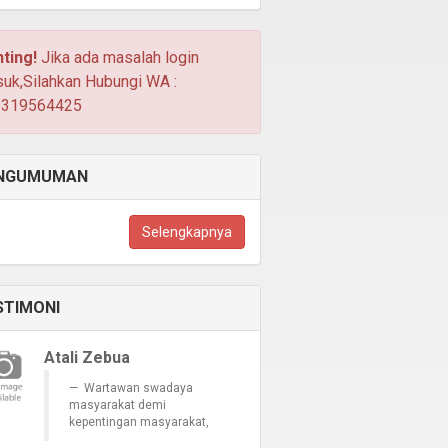
ting!
Jika ada masalah login
uk,Silahkan Hubungi WA :
5319564425
NGUMUMAN
Selengkapnya
STIMONI
Atali Zebua
Wartawan swadaya
masyarakat demi
kepentingan masyarakat,